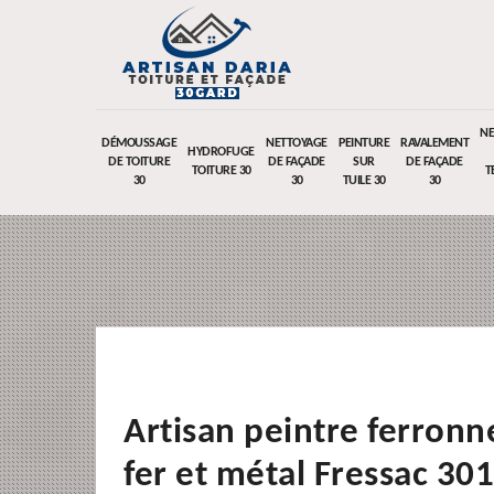
NE
DÉMOUSSAGE
NETTOYAGE
PEINTURE
RAVALEMENT
HYDROFUGE
DE TOITURE
DE FAÇADE
SUR
DE FAÇADE
TOITURE 30
T
30
30
TUILE 30
30
Artisan peintre ferronn
fer et métal Fressac 30