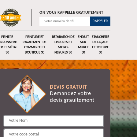
ON VOUS RAPPELLE GRATUITEMENT
PEINTRE
PEINTURE ET
RÉPARATION DE
ENDUIT
ETANCHÉITÉ
ERRONNERIE
RAVALEMENT DE
FISSURES ET
SUR
DE FAÇADE
ER ET MÉTAL
COMMERCE ET
MICRO-
MURET
ET TOITURE
30
BOUTIQUE 30
FISSURES 30
30
30
DEVIS GRATUIT
Demandez votre
devis grauitement