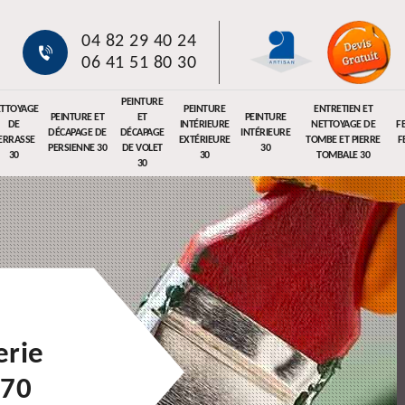
04 82 29 40 24
06 41 51 80 30
PEINTURE
TTOYAGE
PEINTURE
ENTRETIEN ET
PEINTURE ET
ET
PEINTURE
DE
INTÉRIEURE
NETTOYAGE DE
F
DÉCAPAGE DE
DÉCAPAGE
INTÉRIEURE
ERRASSE
EXTÉRIEURE
TOMBE ET PIERRE
F
PERSIENNE 30
DE VOLET
30
30
30
TOMBALE 30
30
erie
170