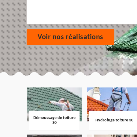
Voir nos réalisations
Démoussage de toiture
Hydrofuge toiture 30
30