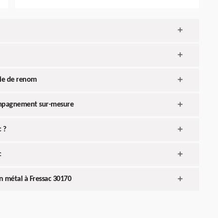
rie de renom
compagnement sur-mesure
c ?
c
n métal à Fressac 30170