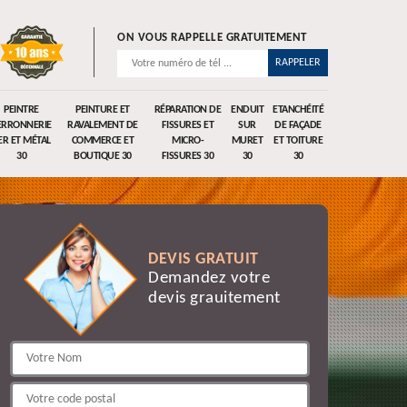
ON VOUS RAPPELLE GRATUITEMENT
PEINTRE
PEINTURE ET
RÉPARATION DE
ENDUIT
ETANCHÉITÉ
ERRONNERIE
RAVALEMENT DE
FISSURES ET
SUR
DE FAÇADE
ER ET MÉTAL
COMMERCE ET
MICRO-
MURET
ET TOITURE
30
BOUTIQUE 30
FISSURES 30
30
30
DEVIS GRATUIT
Demandez votre
devis grauitement