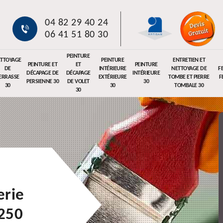
04 82 29 40 24
06 41 51 80 30
PEINTURE
TTOYAGE
PEINTURE
ENTRETIEN ET
PEINTURE ET
ET
PEINTURE
DE
INTÉRIEURE
NETTOYAGE DE
F
DÉCAPAGE DE
DÉCAPAGE
INTÉRIEURE
ERRASSE
EXTÉRIEURE
TOMBE ET PIERRE
F
PERSIENNE 30
DE VOLET
30
30
30
TOMBALE 30
30
erie
0250