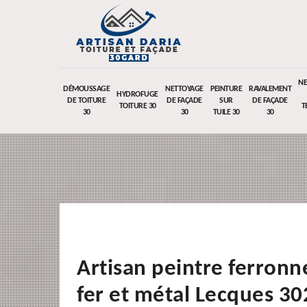
NE
DÉMOUSSAGE
NETTOYAGE
PEINTURE
RAVALEMENT
HYDROFUGE
DE TOITURE
DE FAÇADE
SUR
DE FAÇADE
TOITURE 30
T
30
30
TUILE 30
30
Artisan peintre ferronn
fer et métal Lecques 3