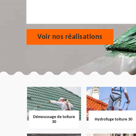
Voir nos réalisations
Démoussage de toiture
Hydrofuge toiture 30
30