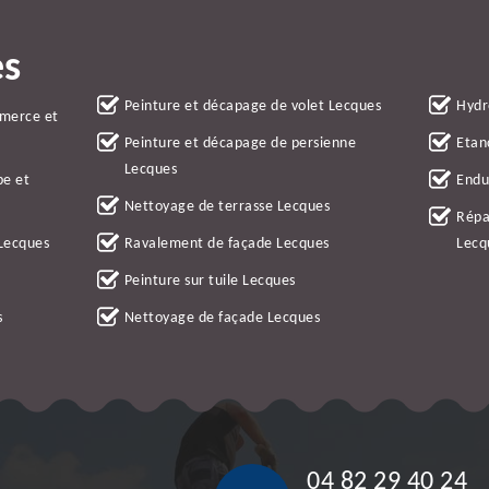
es
Peinture et décapage de volet Lecques
Hydr
mmerce et
Peinture et décapage de persienne
Etan
Lecques
be et
Endu
Nettoyage de terrasse Lecques
Répa
 Lecques
Ravalement de façade Lecques
Lecq
Peinture sur tuile Lecques
s
Nettoyage de façade Lecques
04 82 29 40 24