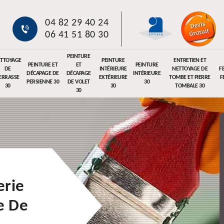
04 82 29 40 24
06 41 51 80 30
PEINTURE
TTOYAGE
PEINTURE
ENTRETIEN ET
PEINTURE ET
ET
PEINTURE
DE
INTÉRIEURE
NETTOYAGE DE
F
DÉCAPAGE DE
DÉCAPAGE
INTÉRIEURE
ERRASSE
EXTÉRIEURE
TOMBE ET PIERRE
F
PERSIENNE 30
DE VOLET
30
30
30
TOMBALE 30
30
erie
e De