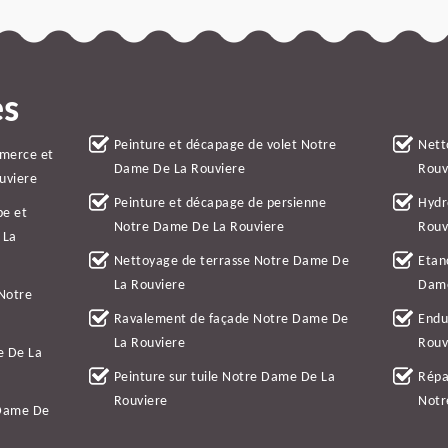
es
Peinture et décapage de volet Notre
Nett
mmerce et
Dame De La Rouviere
Rouv
uviere
Peinture et décapage de persienne
Hydr
be et
Notre Dame De La Rouviere
Rouv
 La
Nettoyage de terrasse Notre Dame De
Etan
La Rouviere
Dame
 Notre
Ravalement de façade Notre Dame De
Endu
La Rouviere
Rouv
e De La
Peinture sur tuile Notre Dame De La
Répa
Rouviere
Notr
 Dame De