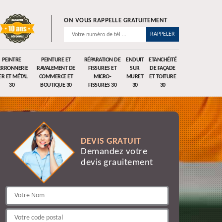
ON VOUS RAPPELLE GRATUITEMENT
PEINTRE
PEINTURE ET
RÉPARATION DE
ENDUIT
ETANCHÉITÉ
ERRONNERIE
RAVALEMENT DE
FISSURES ET
SUR
DE FAÇADE
ER ET MÉTAL
COMMERCE ET
MICRO-
MURET
ET TOITURE
30
BOUTIQUE 30
FISSURES 30
30
30
DEVIS GRATUIT
Demandez votre
devis grauitement