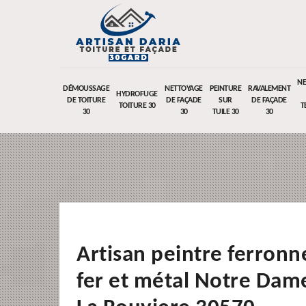
NE
DÉMOUSSAGE
NETTOYAGE
PEINTURE
RAVALEMENT
HYDROFUGE
DE TOITURE
DE FAÇADE
SUR
DE FAÇADE
TOITURE 30
T
30
30
TUILE 30
30
Artisan peintre ferronn
fer et métal Notre Dam