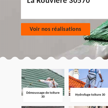
La Rouviere 30570
Voir nos réalisations
Démoussage de toiture
Hydrofuge toiture 30
30