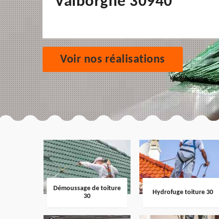
Valborgne 30940
Voir nos réalisations
Démoussage de toiture
Hydrofuge toiture 30
30