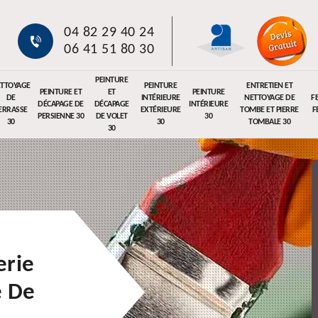
04 82 29 40 24
06 41 51 80 30
PEINTURE
TTOYAGE
PEINTURE
ENTRETIEN ET
PEINTURE ET
ET
PEINTURE
DE
INTÉRIEURE
NETTOYAGE DE
F
DÉCAPAGE DE
DÉCAPAGE
INTÉRIEURE
ERRASSE
EXTÉRIEURE
TOMBE ET PIERRE
F
PERSIENNE 30
DE VOLET
30
30
30
TOMBALE 30
30
erie
e De