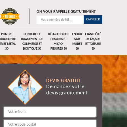
ON VOUS RAPPELLE GRATUITEMENT
PEINTRE
PEINTURE ET
RÉPARATION DE
ENDUIT
ETANCHÉITÉ
ERRONNERIE
RAVALEMENT DE
FISSURES ET
SUR
DE FAÇADE
ER ET MÉTAL
COMMERCE ET
MICRO-
MURET
ET TOITURE
30
BOUTIQUE 30
FISSURES 30
30
30
DEVIS GRATUIT
Demandez votre
devis grauitement