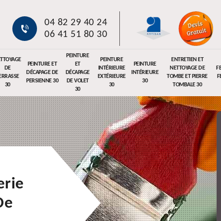
04 82 29 40 24
06 41 51 80 30
PEINTURE
TTOYAGE
PEINTURE
ENTRETIEN ET
PEINTURE ET
ET
PEINTURE
DE
INTÉRIEURE
NETTOYAGE DE
F
DÉCAPAGE DE
DÉCAPAGE
INTÉRIEURE
ERRASSE
EXTÉRIEURE
TOMBE ET PIERRE
F
PERSIENNE 30
DE VOLET
30
30
30
TOMBALE 30
30
erie
De