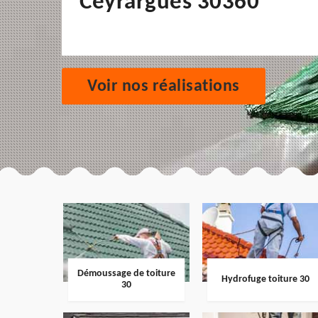
Ceyrargues 30360
Voir nos réalisations
Démoussage de toiture
Hydrofuge toiture 30
30