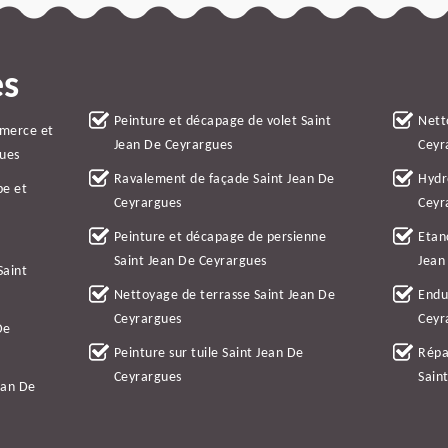
es
Peinture et décapage de volet Saint
Nett
mmerce et
Jean De Ceyrargues
Ceyr
gues
Ravalement de façade Saint Jean De
Hydr
be et
Ceyrargues
Ceyr
Peinture et décapage de persienne
Etan
Saint Jean De Ceyrargues
Jean
Saint
Nettoyage de terrasse Saint Jean De
Endu
Ceyrargues
Ceyr
De
Peinture sur tuile Saint Jean De
Répa
Ceyrargues
Sain
ean De