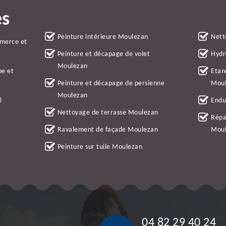
es
Peinture intérieure Moulezan
Nett
mmerce et
Peinture et décapage de volet
Hydr
Moulezan
be et
Etan
Peinture et décapage de persienne
Mou
Moulezan
l
Endu
Nettoyage de terrasse Moulezan
Répa
Ravalement de façade Moulezan
Mou
Peinture sur tuile Moulezan
04 82 29 40 24