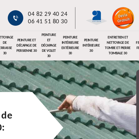
04 82 29 40 24
06 41 51 80 30
PEINTURE
TTOYAGE
PEINTURE
ENTRETIEN ET
PEINTURE ET
ET
PEINTURE
DE
INTÉRIEURE
NETTOYAGE DE
F
DÉCAPAGE DE
DÉCAPAGE
INTÉRIEURE
ERRASSE
EXTÉRIEURE
TOMBE ET PIERRE
F
PERSIENNE 30
DE VOLET
30
30
30
TOMBALE 30
30
 de
0: