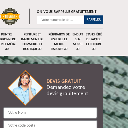
ON VOUS RAPPELLE GRATUITEMENT
PEINTRE
PEINTURE ET
RÉPARATION DE
ENDUIT
ETANCHÉITÉ
ERRONNERIE
RAVALEMENT DE
FISSURES ET
SUR
DE FAÇADE
ER ET MÉTAL
COMMERCE ET
MICRO-
MURET
ET TOITURE
30
BOUTIQUE 30
FISSURES 30
30
30
DEVIS GRATUIT
Demandez votre
devis grauitement