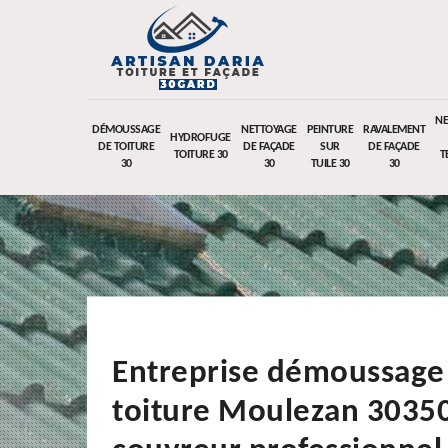
NE
DÉMOUSSAGE
NETTOYAGE
PEINTURE
RAVALEMENT
HYDROFUGE
DE TOITURE
DE FAÇADE
SUR
DE FAÇADE
TOITURE 30
T
30
30
TUILE 30
30
Entreprise démoussage
toiture Moulezan 3035