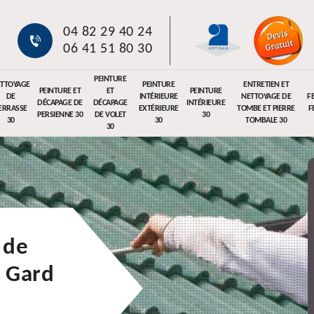
04 82 29 40 24
06 41 51 80 30
PEINTURE
TTOYAGE
PEINTURE
ENTRETIEN ET
PEINTURE ET
ET
PEINTURE
DE
INTÉRIEURE
NETTOYAGE DE
F
DÉCAPAGE DE
DÉCAPAGE
INTÉRIEURE
ERRASSE
EXTÉRIEURE
TOMBE ET PIERRE
F
PERSIENNE 30
DE VOLET
30
30
30
TOMBALE 30
30
 de
u Gard