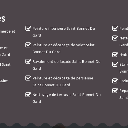
es
Peinture intérieure Saint Bonnet Du
Pein
mmerce et
Gard
Nett
Peinture et décapage de volet Saint
Gar
be et
Bonnet Du Gard
u Gard
Hydr
Ravalement de façade Saint Bonnet Du
l Saint
Etan
Gard
Bonn
Peinture et décapage de persienne
Saint
Endu
Saint Bonnet Du Gard
Répa
Nettoyage de terrasse Saint Bonnet Du
Sain
Gard