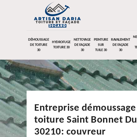
NE
DÉMOUSSAGE
NETTOYAGE
PEINTURE
RAVALEMENT
HYDROFUGE
DE TOITURE
DE FAÇADE
SUR
DE FAÇADE
TOITURE 30
T
30
30
TUILE 30
30
Entreprise démoussage
toiture Saint Bonnet D
30210: couvreur