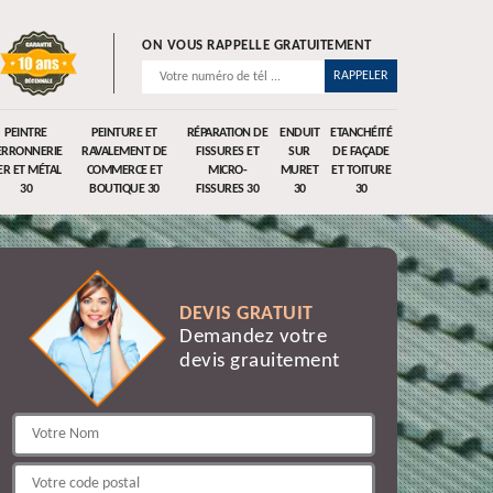
ON VOUS RAPPELLE GRATUITEMENT
PEINTRE
PEINTURE ET
RÉPARATION DE
ENDUIT
ETANCHÉITÉ
ERRONNERIE
RAVALEMENT DE
FISSURES ET
SUR
DE FAÇADE
ER ET MÉTAL
COMMERCE ET
MICRO-
MURET
ET TOITURE
30
BOUTIQUE 30
FISSURES 30
30
30
DEVIS GRATUIT
Demandez votre
devis grauitement