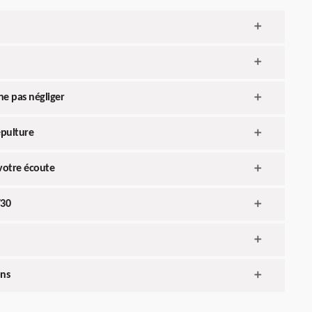
ne pas négliger
épulture
 votre écoute
730
ons