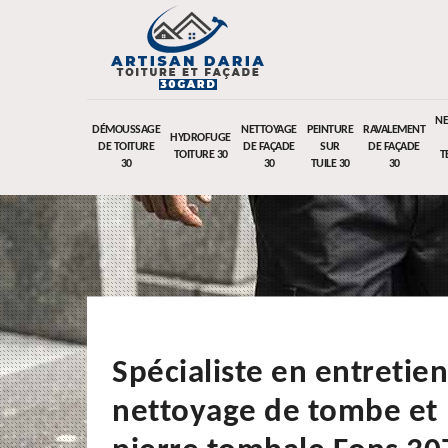
NE
DÉMOUSSAGE
NETTOYAGE
PEINTURE
RAVALEMENT
HYDROFUGE
DE TOITURE
DE FAÇADE
SUR
DE FAÇADE
TOITURE 30
T
30
30
TUILE 30
30
Spécialiste en entretien
nettoyage de tombe et