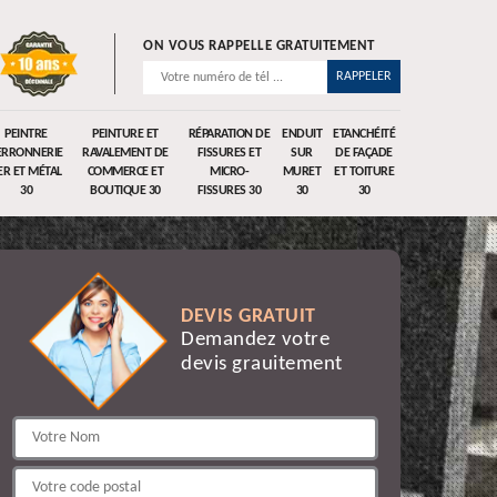
ON VOUS RAPPELLE GRATUITEMENT
PEINTRE
PEINTURE ET
RÉPARATION DE
ENDUIT
ETANCHÉITÉ
ERRONNERIE
RAVALEMENT DE
FISSURES ET
SUR
DE FAÇADE
ER ET MÉTAL
COMMERCE ET
MICRO-
MURET
ET TOITURE
30
BOUTIQUE 30
FISSURES 30
30
30
DEVIS GRATUIT
Demandez votre
devis grauitement