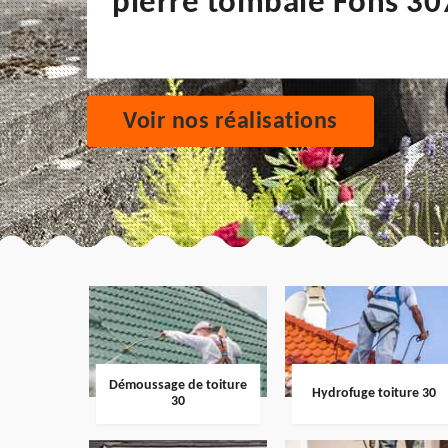
pierre tombale Fons 30
Voir nos réalisations
Démoussage de toiture
Hydrofuge toiture 30
30