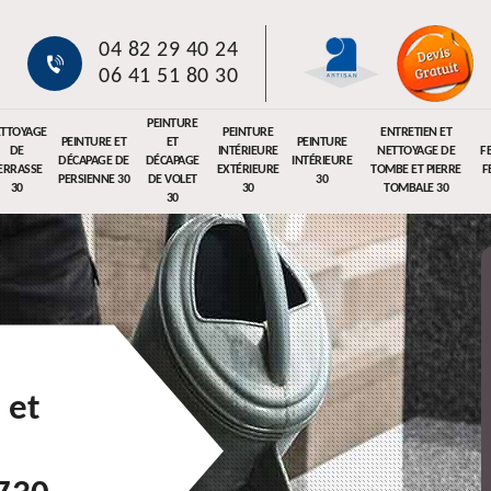
04 82 29 40 24
06 41 51 80 30
PEINTURE
TTOYAGE
PEINTURE
ENTRETIEN ET
PEINTURE ET
ET
PEINTURE
DE
INTÉRIEURE
NETTOYAGE DE
F
DÉCAPAGE DE
DÉCAPAGE
INTÉRIEURE
ERRASSE
EXTÉRIEURE
TOMBE ET PIERRE
F
PERSIENNE 30
DE VOLET
30
30
30
TOMBALE 30
30
 et