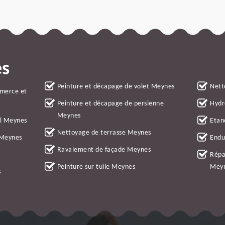
es
Peinture et décapage de volet Meynes
Nett
mmerce et
Peinture et décapage de persienne
Hydr
Meynes
al Meynes
Etan
Nettoyage de terrasse Meynes
 Meynes
Endu
Ravalement de façade Meynes
Répa
Peinture sur tuile Meynes
Mey
s