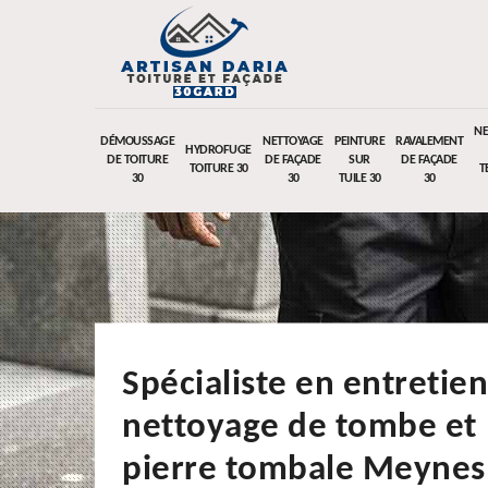
NE
DÉMOUSSAGE
NETTOYAGE
PEINTURE
RAVALEMENT
HYDROFUGE
DE TOITURE
DE FAÇADE
SUR
DE FAÇADE
TOITURE 30
T
30
30
TUILE 30
30
Spécialiste en entretien
nettoyage de tombe et
pierre tombale Meynes