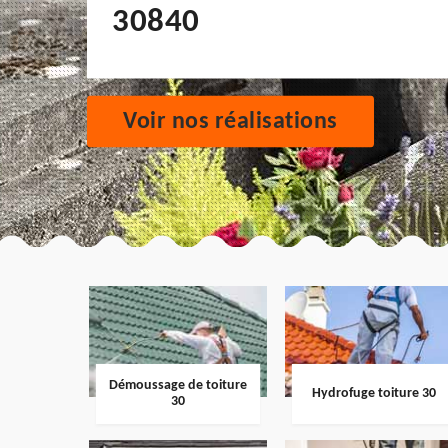
30840
Voir nos réalisations
Démoussage de toiture
Hydrofuge toiture 30
30