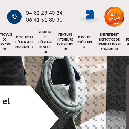
04 82 29 40 24
06 41 51 80 30
PEINTURE
TTOYAGE
PEINTURE
ENTRETIEN ET
PEINTURE ET
ET
PEINTURE
DE
INTÉRIEURE
NETTOYAGE DE
F
DÉCAPAGE DE
DÉCAPAGE
INTÉRIEURE
ERRASSE
EXTÉRIEURE
TOMBE ET PIERRE
F
PERSIENNE 30
DE VOLET
30
30
30
TOMBALE 30
30
 et