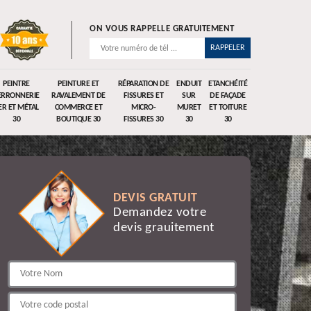
ON VOUS RAPPELLE GRATUITEMENT
PEINTRE
PEINTURE ET
RÉPARATION DE
ENDUIT
ETANCHÉITÉ
ERRONNERIE
RAVALEMENT DE
FISSURES ET
SUR
DE FAÇADE
ER ET MÉTAL
COMMERCE ET
MICRO-
MURET
ET TOITURE
30
BOUTIQUE 30
FISSURES 30
30
30
DEVIS GRATUIT
Demandez votre
devis grauitement