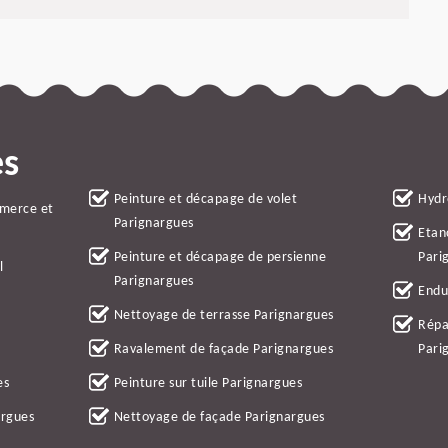
es
Peinture et décapage de volet
Hydr
mmerce et
Parignargues
Etan
Peinture et décapage de persienne
Pari
l
Parignargues
Endu
Nettoyage de terrasse Parignargues
Répa
Ravalement de façade Parignargues
Pari
es
Peinture sur tuile Parignargues
argues
Nettoyage de façade Parignargues