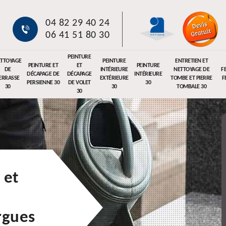
04 82 29 40 24
06 41 51 80 30
PEINTURE
TTOYAGE
PEINTURE
ENTRETIEN ET
PEINTURE ET
ET
PEINTURE
DE
INTÉRIEURE
NETTOYAGE DE
F
DÉCAPAGE DE
DÉCAPAGE
INTÉRIEURE
ERRASSE
EXTÉRIEURE
TOMBE ET PIERRE
F
PERSIENNE 30
DE VOLET
30
30
30
TOMBALE 30
30
 et
rgues