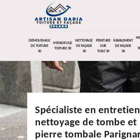
NE
DÉMOUSSAGE
NETTOYAGE
PEINTURE
RAVALEMENT
HYDROFUGE
DE TOITURE
DE FAÇADE
SUR
DE FAÇADE
TOITURE 30
T
30
30
TUILE 30
30
Spécialiste en entretien
nettoyage de tombe et
pierre tombale Parigna