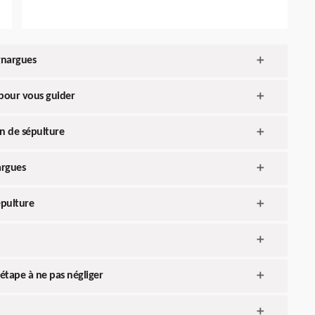
gnargues
 pour vous guider
en de sépulture
argues
épulture
étape à ne pas négliger