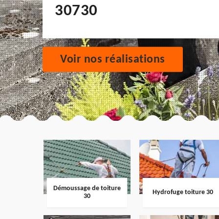
30730
Voir nos réalisations
Démoussage de toiture
Hydrofuge toiture 30
30