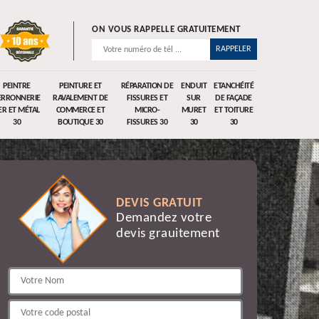
ON VOUS RAPPELLE GRATUITEMENT
PEINTRE
PEINTURE ET
RÉPARATION DE
ENDUIT
ETANCHÉITÉ
ERRONNERIE
RAVALEMENT DE
FISSURES ET
SUR
DE FAÇADE
ER ET MÉTAL
COMMERCE ET
MICRO-
MURET
ET TOITURE
30
BOUTIQUE 30
FISSURES 30
30
30
DEVIS GRATUIT
Demandez votre
devis grauitement