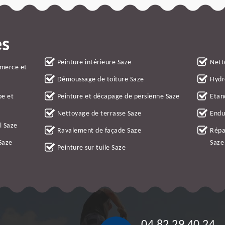
es
Peinture intérieure Saze
Nett
mmerce et
Démoussage de toiture Saze
Hydr
be et
Peinture et décapage de persienne Saze
Etan
Nettoyage de terrasse Saze
Endu
l Saze
Ravalement de façade Saze
Répa
Saze
Saze
Peinture sur tuile Saze