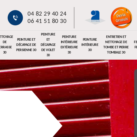
04 82 29 40 24
06 41 51 80 30
PEINTURE
TTOYAGE
PEINTURE
ENTRETIEN ET
PEINTURE ET
ET
PEINTURE
DE
INTÉRIEURE
NETTOYAGE DE
F
DÉCAPAGE DE
DÉCAPAGE
INTÉRIEURE
ERRASSE
EXTÉRIEURE
TOMBE ET PIERRE
F
PERSIENNE 30
DE VOLET
30
30
30
TOMBALE 30
30