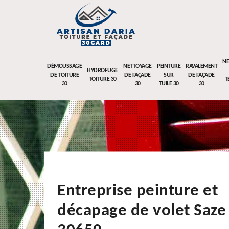
NE
DÉMOUSSAGE
NETTOYAGE
PEINTURE
RAVALEMENT
HYDROFUGE
DE TOITURE
DE FAÇADE
SUR
DE FAÇADE
TOITURE 30
T
30
30
TUILE 30
30
Entreprise peinture et
décapage de volet Saze