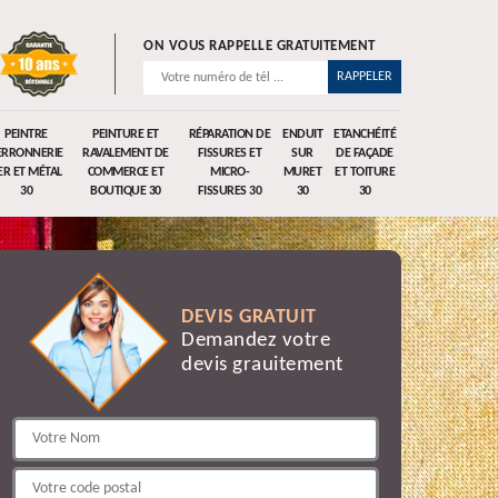
ON VOUS RAPPELLE GRATUITEMENT
PEINTRE
PEINTURE ET
RÉPARATION DE
ENDUIT
ETANCHÉITÉ
ERRONNERIE
RAVALEMENT DE
FISSURES ET
SUR
DE FAÇADE
ER ET MÉTAL
COMMERCE ET
MICRO-
MURET
ET TOITURE
30
BOUTIQUE 30
FISSURES 30
30
30
DEVIS GRATUIT
Demandez votre
devis grauitement