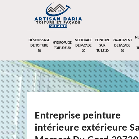
NE
DÉMOUSSAGE
NETTOYAGE
PEINTURE
RAVALEMENT
HYDROFUGE
DE TOITURE
DE FAÇADE
SUR
DE FAÇADE
TOITURE 30
T
30
30
TUILE 30
30
Entreprise peinture
intérieure extérieure Sa