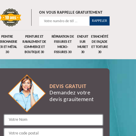
ON VOUS RAPPELLE GRATUITEMENT
PEINTRE
PEINTURE ET
RÉPARATION DE
ENDUIT
ETANCHÉITÉ
ERRONNERIE
RAVALEMENT DE
FISSURES ET
SUR
DE FAÇADE
ER ET MÉTAL
COMMERCE ET
MICRO-
MURET
ET TOITURE
30
BOUTIQUE 30
FISSURES 30
30
30
DEVIS GRATUIT
Demandez votre
devis grauitement