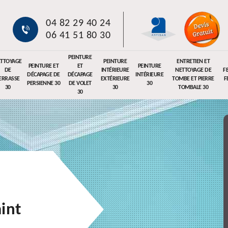
04 82 29 40 24
06 41 51 80 30
PEINTURE
TTOYAGE
PEINTURE
ENTRETIEN ET
PEINTURE ET
ET
PEINTURE
DE
INTÉRIEURE
NETTOYAGE DE
F
DÉCAPAGE DE
DÉCAPAGE
INTÉRIEURE
ERRASSE
EXTÉRIEURE
TOMBE ET PIERRE
F
PERSIENNE 30
DE VOLET
30
30
30
TOMBALE 30
30
int