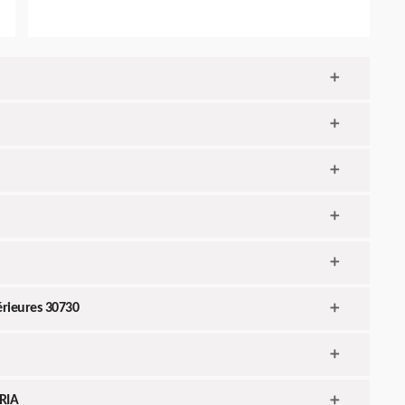
érieures 30730
ARIA