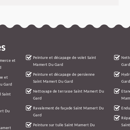
es
Peinture et décapage de volet Saint
Nett
mmerce et
Mamert Du Gard
Gar
d
Peinture et décapage de persienne
Hydr
be et
Saint Mamert Du Gard
Gar
Du Gard
Nettoyage de terrasse Saint Mamert Du
Etan
l Saint
Gard
Mam
Ravalement de façade Saint Mamert Du
Endu
ert Du
Gard
Répa
Peinture sur tuile Saint Mamert Du
Sain
Mamert