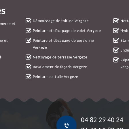
es
Démoussage de toiture Vergeze
Nett
mmerce et
Peinture et décapage de volet Vergeze
Hydr
be et
Peinture et décapage de persienne
Etan
Vergeze
Endu
l
Nettoyage de terrasse Vergeze
Répa
Ravalement de façade Vergeze
Verg
Peinture sur tuile Vergeze
04 82 29 40 24