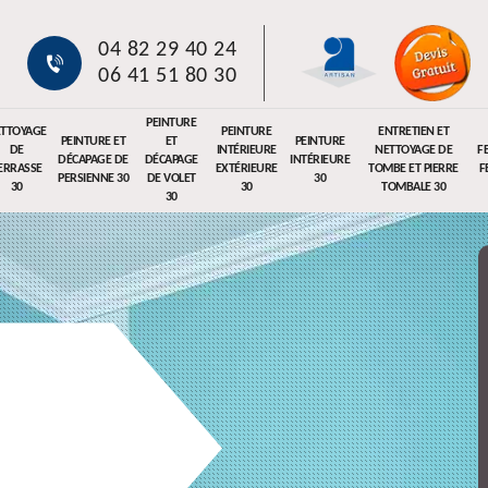
04 82 29 40 24
06 41 51 80 30
PEINTURE
TTOYAGE
PEINTURE
ENTRETIEN ET
PEINTURE ET
ET
PEINTURE
DE
INTÉRIEURE
NETTOYAGE DE
F
DÉCAPAGE DE
DÉCAPAGE
INTÉRIEURE
ERRASSE
EXTÉRIEURE
TOMBE ET PIERRE
F
PERSIENNE 30
DE VOLET
30
30
30
TOMBALE 30
30