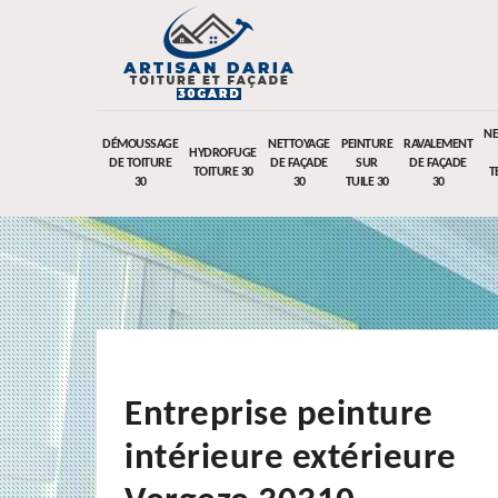
NE
DÉMOUSSAGE
NETTOYAGE
PEINTURE
RAVALEMENT
HYDROFUGE
DE TOITURE
DE FAÇADE
SUR
DE FAÇADE
TOITURE 30
T
30
30
TUILE 30
30
Entreprise peinture
intérieure extérieure