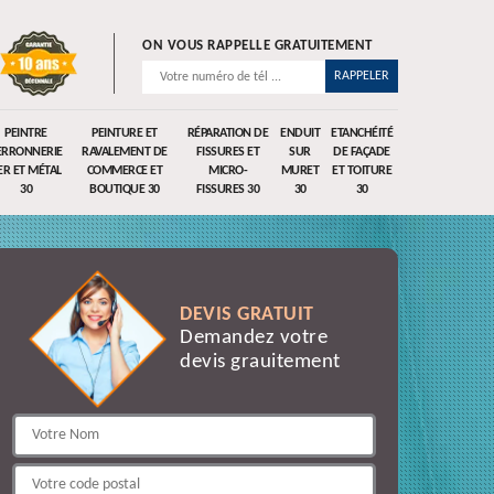
ON VOUS RAPPELLE GRATUITEMENT
PEINTRE
PEINTURE ET
RÉPARATION DE
ENDUIT
ETANCHÉITÉ
ERRONNERIE
RAVALEMENT DE
FISSURES ET
SUR
DE FAÇADE
ER ET MÉTAL
COMMERCE ET
MICRO-
MURET
ET TOITURE
30
BOUTIQUE 30
FISSURES 30
30
30
DEVIS GRATUIT
Demandez votre
devis grauitement