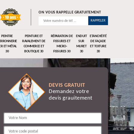
ON VOUS RAPPELLE GRATUITEMENT
PEINTRE
PEINTURE ET
RÉPARATION DE
ENDUIT
ETANCHÉITÉ
ERRONNERIE
RAVALEMENT DE
FISSURES ET
SUR
DE FAÇADE
ER ET MÉTAL
COMMERCE ET
MICRO-
MURET
ET TOITURE
30
BOUTIQUE 30
FISSURES 30
30
30
DEVIS GRATUIT
Demandez votre
devis grauitement