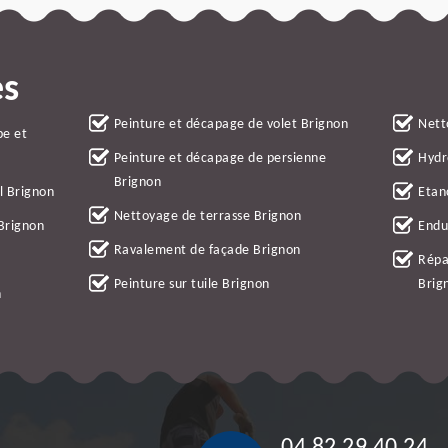
es
Peinture et décapage de volet Brignon
Nett
be et
Peinture et décapage de persienne
Hydr
Brignon
l Brignon
Etan
Nettoyage de terrasse Brignon
 Brignon
Endu
Ravalement de façade Brignon
Répa
Peinture sur tuile Brignon
Brig
n