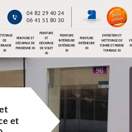
04 82 29 40 24
06 41 51 80 30
PEINTURE
TTOYAGE
PEINTURE
ENTRETIEN ET
PEINTURE ET
ET
PEINTURE
DE
INTÉRIEURE
NETTOYAGE DE
F
DÉCAPAGE DE
DÉCAPAGE
INTÉRIEURE
ERRASSE
EXTÉRIEURE
TOMBE ET PIERRE
F
PERSIENNE 30
DE VOLET
30
30
30
TOMBALE 30
30
et
e et