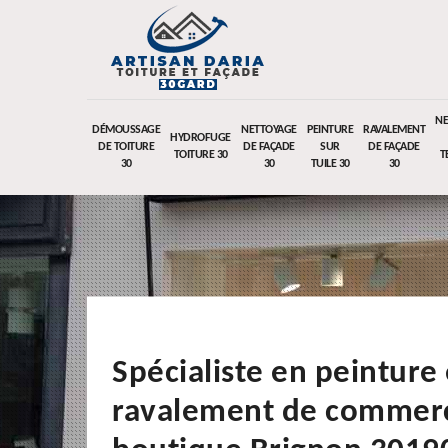
NE
DÉMOUSSAGE
NETTOYAGE
PEINTURE
RAVALEMENT
HYDROFUGE
DE TOITURE
DE FAÇADE
SUR
DE FAÇADE
TOITURE 30
T
30
30
TUILE 30
30
Spécialiste en peinture 
ravalement de commerc