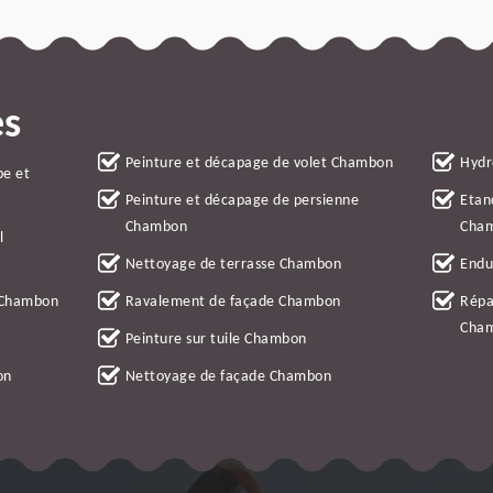
es
Peinture et décapage de volet Chambon
Hydr
be et
Peinture et décapage de persienne
Etan
Chambon
Cha
l
Nettoyage de terrasse Chambon
Endu
e Chambon
Ravalement de façade Chambon
Répa
Cha
Peinture sur tuile Chambon
on
Nettoyage de façade Chambon