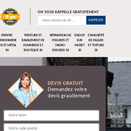
ON VOUS RAPPELLE GRATUITEMENT
PEINTRE
PEINTURE ET
RÉPARATION DE
ENDUIT
ETANCHÉITÉ
ERRONNERIE
RAVALEMENT DE
FISSURES ET
SUR
DE FAÇADE
ER ET MÉTAL
COMMERCE ET
MICRO-
MURET
ET TOITURE
30
BOUTIQUE 30
FISSURES 30
30
30
DEVIS GRATUIT
Demandez votre
devis grauitement