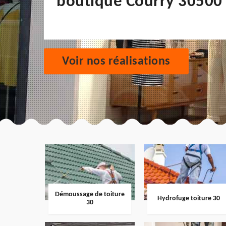
boutique Courry 30500
Voir nos réalisations
Démoussage de toiture
Hydrofuge toiture 30
30