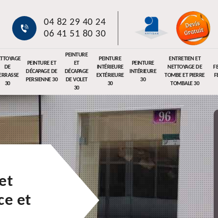
04 82 29 40 24
06 41 51 80 30
PEINTURE
TTOYAGE
PEINTURE
ENTRETIEN ET
PEINTURE ET
ET
PEINTURE
DE
INTÉRIEURE
NETTOYAGE DE
F
DÉCAPAGE DE
DÉCAPAGE
INTÉRIEURE
ERRASSE
EXTÉRIEURE
TOMBE ET PIERRE
F
PERSIENNE 30
DE VOLET
30
30
30
TOMBALE 30
30
et
e et