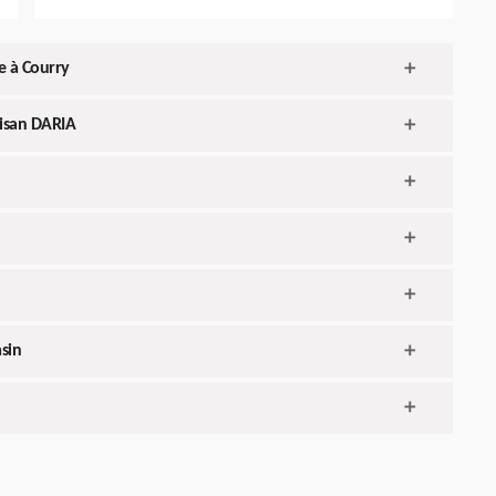
e à Courry
tisan DARIA
sin