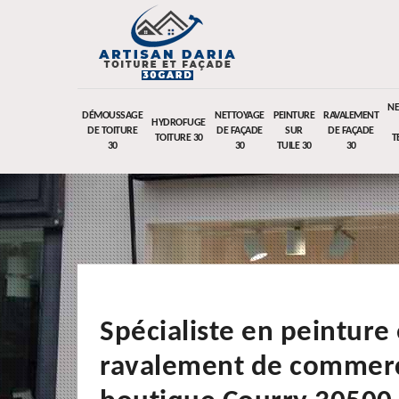
NE
DÉMOUSSAGE
NETTOYAGE
PEINTURE
RAVALEMENT
HYDROFUGE
DE TOITURE
DE FAÇADE
SUR
DE FAÇADE
TOITURE 30
T
30
30
TUILE 30
30
Spécialiste en peinture 
ravalement de commerc