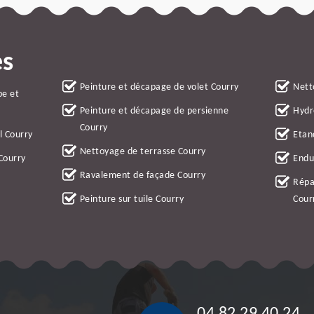
es
Peinture et décapage de volet Courry
Nett
be et
Peinture et décapage de persienne
Hydr
Courry
l Courry
Etan
Nettoyage de terrasse Courry
Courry
Endu
Ravalement de façade Courry
Répa
Peinture sur tuile Courry
Cour