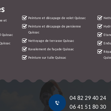
es
Peinture et décapage de volet Quissac
Nett
be et
Peinture et décapage de persienne
Hydr
Quissac
l Quissac
Etan
Nettoyage de terrasse Quissac
Quissac
Endu
Ravalement de façade Quissac
Répa
Peinture sur tuile Quissac
Quis
04 82 29 40 24
06 41 51 80 30