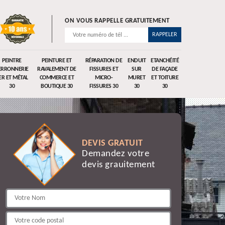
ON VOUS RAPPELLE GRATUITEMENT
PEINTRE
PEINTURE ET
RÉPARATION DE
ENDUIT
ETANCHÉITÉ
ERRONNERIE
RAVALEMENT DE
FISSURES ET
SUR
DE FAÇADE
ER ET MÉTAL
COMMERCE ET
MICRO-
MURET
ET TOITURE
30
BOUTIQUE 30
FISSURES 30
30
30
DEVIS GRATUIT
Demandez votre
devis grauitement