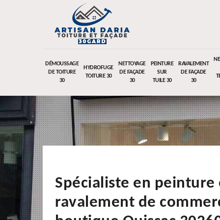
NE
DÉMOUSSAGE
NETTOYAGE
PEINTURE
RAVALEMENT
HYDROFUGE
DE TOITURE
DE FAÇADE
SUR
DE FAÇADE
TOITURE 30
T
30
30
TUILE 30
30
Spécialiste en peinture 
ravalement de commerc