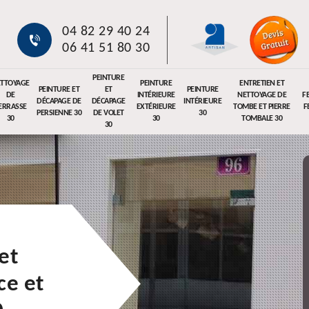
04 82 29 40 24
06 41 51 80 30
PEINTURE
TTOYAGE
PEINTURE
ENTRETIEN ET
PEINTURE ET
ET
PEINTURE
DE
INTÉRIEURE
NETTOYAGE DE
F
DÉCAPAGE DE
DÉCAPAGE
INTÉRIEURE
ERRASSE
EXTÉRIEURE
TOMBE ET PIERRE
F
PERSIENNE 30
DE VOLET
30
30
30
TOMBALE 30
30
et
e et