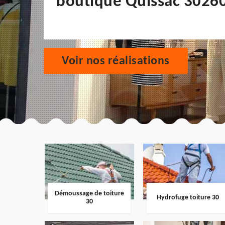
boutique Quissac 3026
Voir nos réalisations
Démoussage de toiture
Hydrofuge toiture 30
30