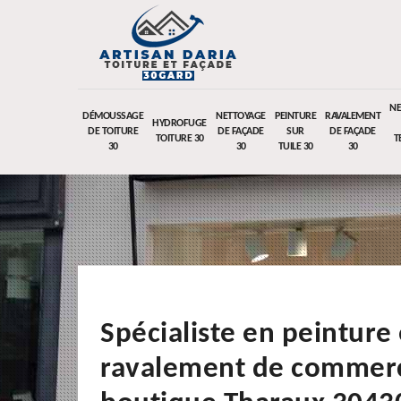
NE
DÉMOUSSAGE
NETTOYAGE
PEINTURE
RAVALEMENT
HYDROFUGE
DE TOITURE
DE FAÇADE
SUR
DE FAÇADE
TOITURE 30
T
30
30
TUILE 30
30
Spécialiste en peinture 
ravalement de commerc