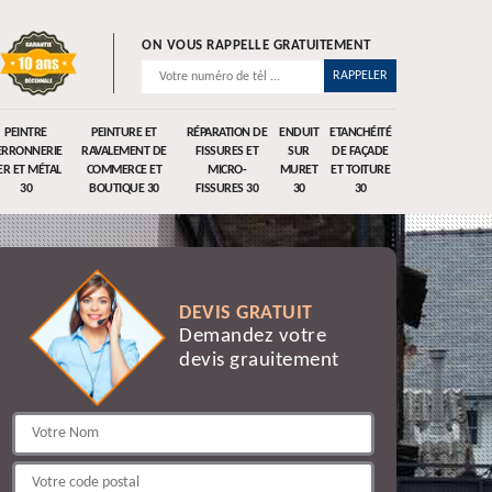
ON VOUS RAPPELLE GRATUITEMENT
PEINTRE
PEINTURE ET
RÉPARATION DE
ENDUIT
ETANCHÉITÉ
ERRONNERIE
RAVALEMENT DE
FISSURES ET
SUR
DE FAÇADE
ER ET MÉTAL
COMMERCE ET
MICRO-
MURET
ET TOITURE
30
BOUTIQUE 30
FISSURES 30
30
30
DEVIS GRATUIT
Demandez votre
devis grauitement