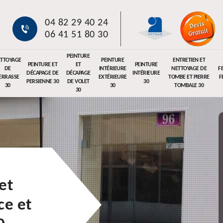
04 82 29 40 24
06 41 51 80 30
PEINTURE
TTOYAGE
PEINTURE
ENTRETIEN ET
PEINTURE ET
ET
PEINTURE
DE
INTÉRIEURE
NETTOYAGE DE
F
DÉCAPAGE DE
DÉCAPAGE
INTÉRIEURE
ERRASSE
EXTÉRIEURE
TOMBE ET PIERRE
F
PERSIENNE 30
DE VOLET
30
30
30
TOMBALE 30
30
et
e et