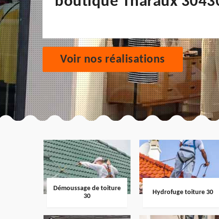
boutique Tharaux 3043
Voir nos réalisations
Démoussage de toiture
Hydrofuge toiture 30
30