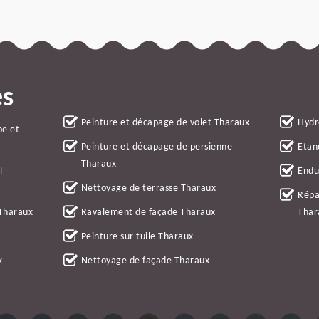
es
Peinture et décapage de volet Tharaux
Hydr
be et
Peinture et décapage de persienne
Etan
Tharaux
l
Endu
Nettoyage de terrasse Tharaux
Répa
 Tharaux
Ravalement de façade Tharaux
Thar
Peinture sur tuile Tharaux
x
Nettoyage de façade Tharaux