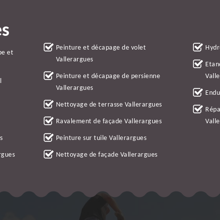
es
Peinture et décapage de volet
Hydr
be et
Vallerargues
Etan
Peinture et décapage de persienne
Vall
l
Vallerargues
Endu
Nettoyage de terrasse Vallerargues
Répa
Ravalement de façade Vallerargues
Vall
s
Peinture sur tuile Vallerargues
rgues
Nettoyage de façade Vallerargues