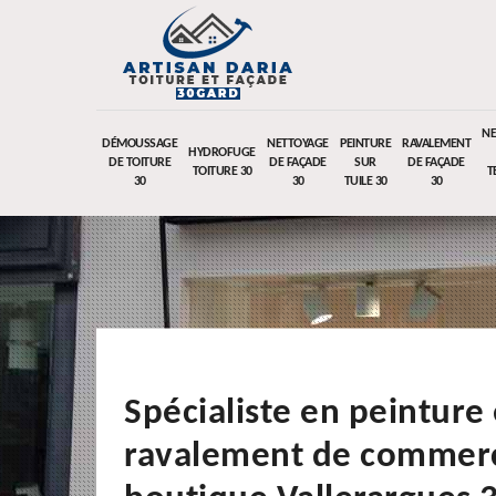
NE
DÉMOUSSAGE
NETTOYAGE
PEINTURE
RAVALEMENT
HYDROFUGE
DE TOITURE
DE FAÇADE
SUR
DE FAÇADE
TOITURE 30
T
30
30
TUILE 30
30
Spécialiste en peinture 
ravalement de commerc