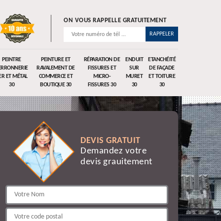
ON VOUS RAPPELLE GRATUITEMENT
PEINTRE
PEINTURE ET
RÉPARATION DE
ENDUIT
ETANCHÉITÉ
ERRONNERIE
RAVALEMENT DE
FISSURES ET
SUR
DE FAÇADE
ER ET MÉTAL
COMMERCE ET
MICRO-
MURET
ET TOITURE
30
BOUTIQUE 30
FISSURES 30
30
30
DEVIS GRATUIT
Demandez votre
devis grauitement