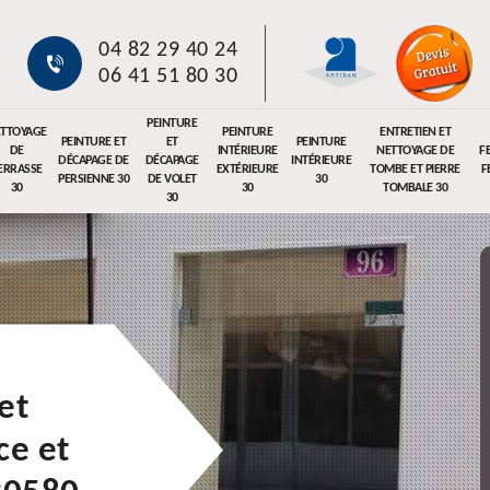
04 82 29 40 24
06 41 51 80 30
PEINTURE
TTOYAGE
PEINTURE
ENTRETIEN ET
PEINTURE ET
ET
PEINTURE
DE
INTÉRIEURE
NETTOYAGE DE
F
DÉCAPAGE DE
DÉCAPAGE
INTÉRIEURE
ERRASSE
EXTÉRIEURE
TOMBE ET PIERRE
F
PERSIENNE 30
DE VOLET
30
30
30
TOMBALE 30
30
et
e et