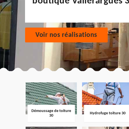
boutique Vallerargues 
Voir nos réalisations
Démoussage de toiture
Hydrofuge toiture 30
30