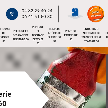
04 82 29 40 24
06 41 51 80 30
PEINTURE
TTOYAGE
PEINTURE
ENTRETIEN ET
PEINTURE ET
ET
PEINTURE
DE
INTÉRIEURE
NETTOYAGE DE
F
DÉCAPAGE DE
DÉCAPAGE
INTÉRIEURE
ERRASSE
EXTÉRIEURE
TOMBE ET PIERRE
F
PERSIENNE 30
DE VOLET
30
30
30
TOMBALE 30
30
erie
60