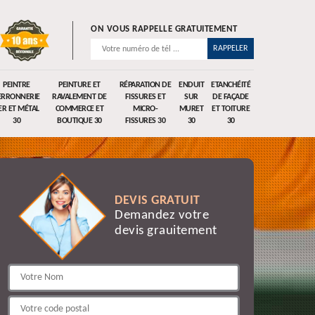
ON VOUS RAPPELLE GRATUITEMENT
PEINTRE
PEINTURE ET
RÉPARATION DE
ENDUIT
ETANCHÉITÉ
ERRONNERIE
RAVALEMENT DE
FISSURES ET
SUR
DE FAÇADE
ER ET MÉTAL
COMMERCE ET
MICRO-
MURET
ET TOITURE
30
BOUTIQUE 30
FISSURES 30
30
30
DEVIS GRATUIT
Demandez votre
devis grauitement