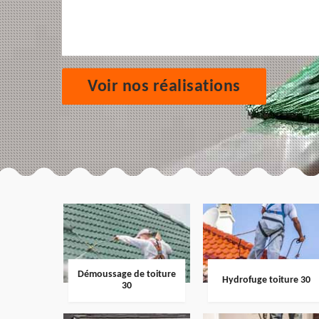
Voir nos réalisations
Démoussage de toiture
Hydrofuge toiture 30
30