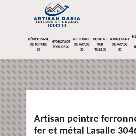
NE
DÉMOUSSAGE
NETTOYAGE
PEINTURE
RAVALEMENT
HYDROFUGE
DE TOITURE
DE FAÇADE
SUR
DE FAÇADE
TOITURE 30
T
30
30
TUILE 30
30
Artisan peintre ferronn
fer et métal Lasalle 304