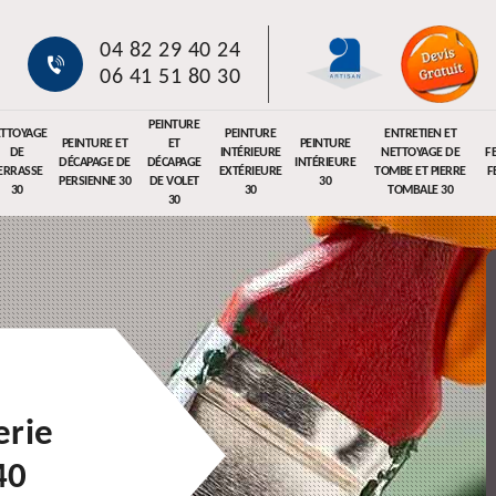
04 82 29 40 24
06 41 51 80 30
PEINTURE
TTOYAGE
PEINTURE
ENTRETIEN ET
PEINTURE ET
ET
PEINTURE
DE
INTÉRIEURE
NETTOYAGE DE
F
DÉCAPAGE DE
DÉCAPAGE
INTÉRIEURE
ERRASSE
EXTÉRIEURE
TOMBE ET PIERRE
F
PERSIENNE 30
DE VOLET
30
30
30
TOMBALE 30
30
erie
40