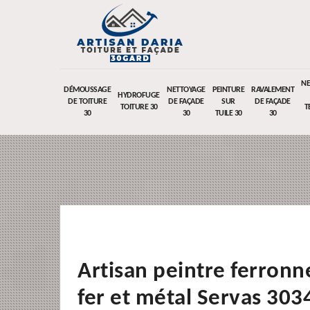
NE
DÉMOUSSAGE
NETTOYAGE
PEINTURE
RAVALEMENT
HYDROFUGE
DE TOITURE
DE FAÇADE
SUR
DE FAÇADE
TOITURE 30
T
30
30
TUILE 30
30
Artisan peintre ferronn
fer et métal Servas 303