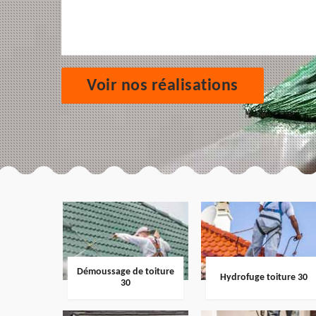
Voir nos réalisations
Démoussage de toiture
Hydrofuge toiture 30
30