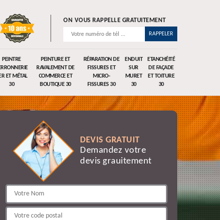
ON VOUS RAPPELLE GRATUITEMENT
PEINTRE
PEINTURE ET
RÉPARATION DE
ENDUIT
ETANCHÉITÉ
ERRONNERIE
RAVALEMENT DE
FISSURES ET
SUR
DE FAÇADE
ER ET MÉTAL
COMMERCE ET
MICRO-
MURET
ET TOITURE
30
BOUTIQUE 30
FISSURES 30
30
30
DEVIS GRATUIT
Demandez votre
devis grauitement