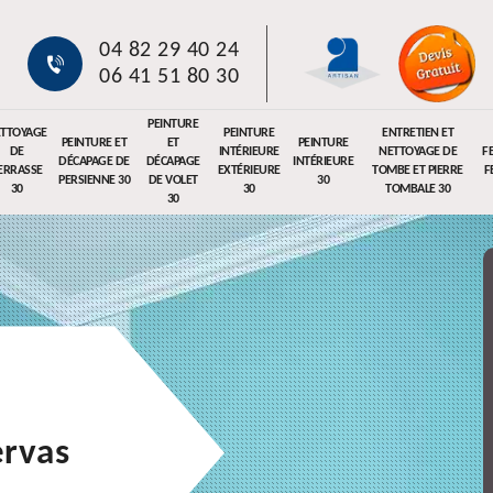
04 82 29 40 24
06 41 51 80 30
PEINTURE
TTOYAGE
PEINTURE
ENTRETIEN ET
PEINTURE ET
ET
PEINTURE
DE
INTÉRIEURE
NETTOYAGE DE
F
DÉCAPAGE DE
DÉCAPAGE
INTÉRIEURE
ERRASSE
EXTÉRIEURE
TOMBE ET PIERRE
F
PERSIENNE 30
DE VOLET
30
30
30
TOMBALE 30
30
ervas