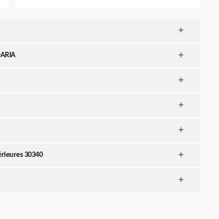
 DARIA
érieures 30340