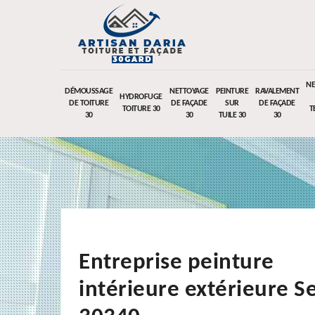
NE
DÉMOUSSAGE
NETTOYAGE
PEINTURE
RAVALEMENT
HYDROFUGE
DE TOITURE
DE FAÇADE
SUR
DE FAÇADE
TOITURE 30
T
30
30
TUILE 30
30
Entreprise peinture
intérieure extérieure S