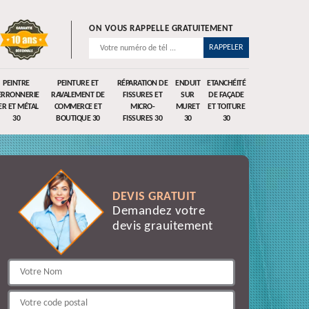
ON VOUS RAPPELLE GRATUITEMENT
PEINTRE
PEINTURE ET
RÉPARATION DE
ENDUIT
ETANCHÉITÉ
ERRONNERIE
RAVALEMENT DE
FISSURES ET
SUR
DE FAÇADE
ER ET MÉTAL
COMMERCE ET
MICRO-
MURET
ET TOITURE
30
BOUTIQUE 30
FISSURES 30
30
30
DEVIS GRATUIT
Demandez votre
devis grauitement