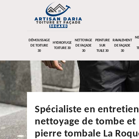
NE
DÉMOUSSAGE
NETTOYAGE
PEINTURE
RAVALEMENT
HYDROFUGE
DE TOITURE
DE FAÇADE
SUR
DE FAÇADE
TOITURE 30
T
30
30
TUILE 30
30
Spécialiste en entretien
nettoyage de tombe et
pierre tombale La Roqu