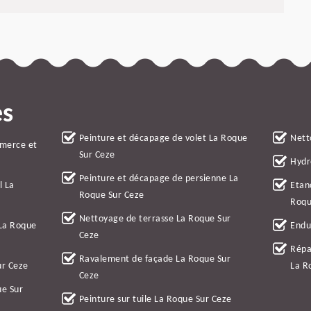
es
Peinture et décapage de volet La Roque
Nett
mmerce et
Sur Ceze
Hydr
Peinture et décapage de persienne La
l La
Etan
Roque Sur Ceze
Roqu
Nettoyage de terrasse La Roque Sur
 La Roque
Endu
Ceze
Répa
Ravalement de façade La Roque Sur
ur Ceze
La R
Ceze
ue Sur
Peinture sur tuile La Roque Sur Ceze