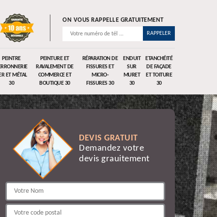
ON VOUS RAPPELLE GRATUITEMENT
PEINTRE
PEINTURE ET
RÉPARATION DE
ENDUIT
ETANCHÉITÉ
ERRONNERIE
RAVALEMENT DE
FISSURES ET
SUR
DE FAÇADE
ER ET MÉTAL
COMMERCE ET
MICRO-
MURET
ET TOITURE
30
BOUTIQUE 30
FISSURES 30
30
30
DEVIS GRATUIT
Demandez votre
devis grauitement