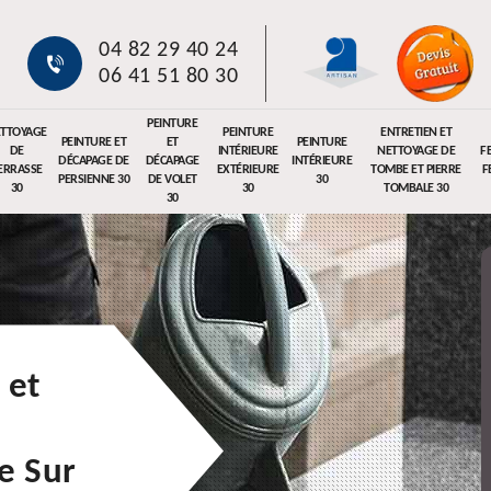
04 82 29 40 24
06 41 51 80 30
PEINTURE
TTOYAGE
PEINTURE
ENTRETIEN ET
PEINTURE ET
ET
PEINTURE
DE
INTÉRIEURE
NETTOYAGE DE
F
DÉCAPAGE DE
DÉCAPAGE
INTÉRIEURE
ERRASSE
EXTÉRIEURE
TOMBE ET PIERRE
F
PERSIENNE 30
DE VOLET
30
30
30
TOMBALE 30
30
 et
e Sur