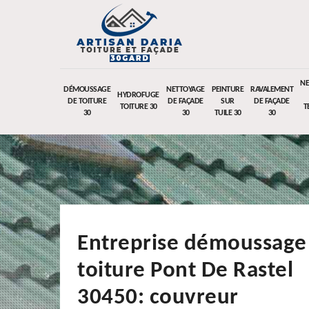
NE
DÉMOUSSAGE
NETTOYAGE
PEINTURE
RAVALEMENT
HYDROFUGE
DE TOITURE
DE FAÇADE
SUR
DE FAÇADE
TOITURE 30
T
30
30
TUILE 30
30
Entreprise démoussage
toiture Pont De Rastel
30450: couvreur