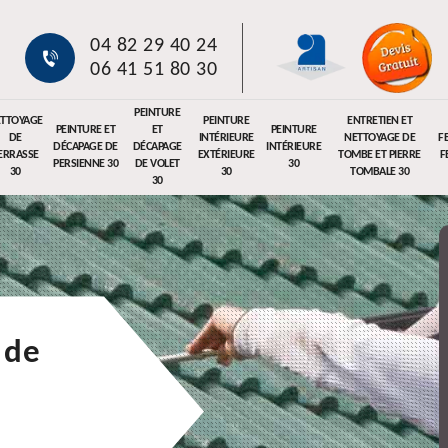
04 82 29 40 24
06 41 51 80 30
PEINTURE
TTOYAGE
PEINTURE
ENTRETIEN ET
PEINTURE ET
ET
PEINTURE
DE
INTÉRIEURE
NETTOYAGE DE
F
DÉCAPAGE DE
DÉCAPAGE
INTÉRIEURE
ERRASSE
EXTÉRIEURE
TOMBE ET PIERRE
F
PERSIENNE 30
DE VOLET
30
30
30
TOMBALE 30
30
 de