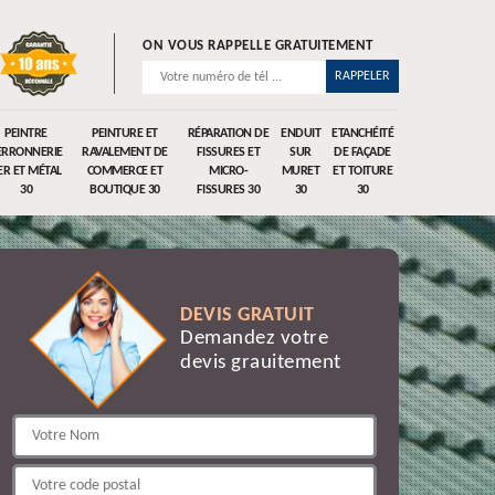
ON VOUS RAPPELLE GRATUITEMENT
PEINTRE
PEINTURE ET
RÉPARATION DE
ENDUIT
ETANCHÉITÉ
ERRONNERIE
RAVALEMENT DE
FISSURES ET
SUR
DE FAÇADE
ER ET MÉTAL
COMMERCE ET
MICRO-
MURET
ET TOITURE
30
BOUTIQUE 30
FISSURES 30
30
30
DEVIS GRATUIT
Demandez votre
devis grauitement