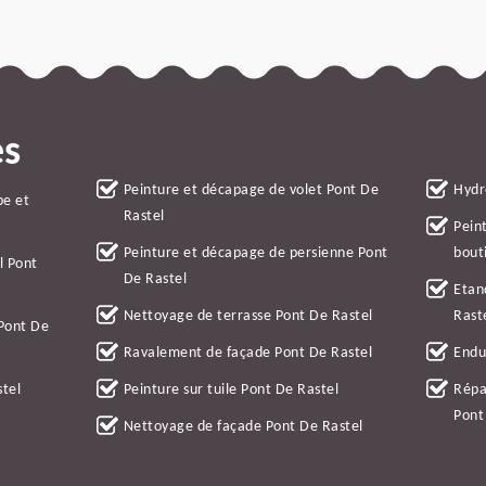
es
Peinture et décapage de volet Pont De
Hydr
be et
Rastel
Pein
Peinture et décapage de persienne Pont
bout
l Pont
De Rastel
Etan
Nettoyage de terrasse Pont De Rastel
Rast
 Pont De
Ravalement de façade Pont De Rastel
Endu
stel
Peinture sur tuile Pont De Rastel
Répa
Pont
Nettoyage de façade Pont De Rastel